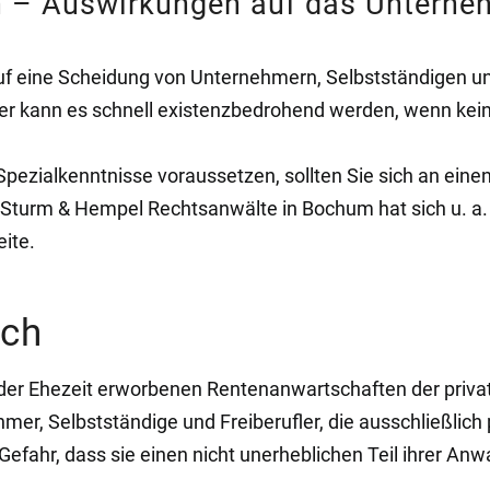
n – Auswirkungen auf das Untern
uf eine Scheidung von Unternehmern, Selbstständigen und
er kann es schnell existenzbedrohend werden, wenn kei
ezialkenntnisse voraussetzen, sollten Sie sich an einen
turm & Hempel Rechtsanwälte in Bochum hat sich u. a. 
eite.
ich
r Ehezeit erworbenen Rentenanwartschaften der private
r, Selbstständige und Freiberufler, die ausschließlich p
fahr, dass sie einen nicht unerheblichen Teil ihrer Anwa